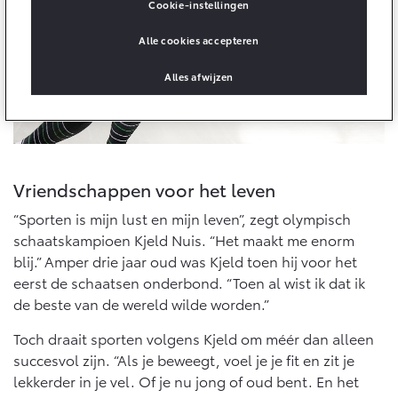
Cookie-instellingen
Onderdelen
Alle cookies accepteren
Accessoires
Banden
Alles afwijzen
Connected
Connected Services
Vriendschappen voor het leven
MyToyota login
“Sporten is mijn lust en mijn leven”, zegt olympisch
MyToyota App
schaatskampioen Kjeld Nuis. “Het maakt me enorm
blij.” Amper drie jaar oud was Kjeld toen hij voor het
Abonnementen
eerst de schaatsen onderbond. “Toen al wist ik dat ik
Multimedia
de beste van de wereld wilde worden.”
Connected check
Navigatie updates
Toch draait sporten volgens Kjeld om méér dan alleen
succesvol zijn. “Als je beweegt, voel je je fit en zit je
lekkerder in je vel. Of je nu jong of oud bent. En het