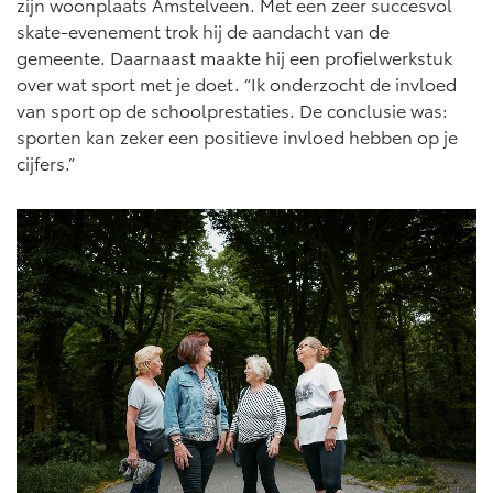
zijn woonplaats Amstelveen. Met een zeer succesvol
skate-evenement trok hij de aandacht van de
gemeente. Daarnaast maakte hij een profielwerkstuk
over wat sport met je doet. “Ik onderzocht de invloed
van sport op de schoolprestaties. De conclusie was:
sporten kan zeker een positieve invloed hebben op je
cijfers.”