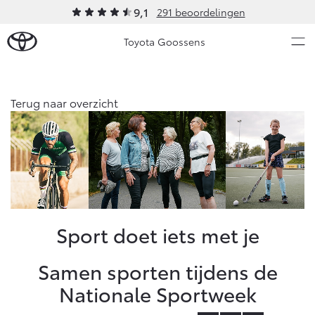
9,1
291 beoordelingen
Toyota Goossens
Over Ons
Terug naar overzicht
Nieuws en Acties
Ons bedrijf
Ons bedrijf
Onderhoud
Onze medewerkers
Vacatures
Service & Onderhoud
Werkplaatsafspraak maken
Sport doet iets met je
Klantbeoordelingen
Contact en Route
Werkplaatsafspraak
Samen sporten tijdens de
Contact en Route
Onderhoud op Maat
Nationale Sportweek
APK
Schade melden