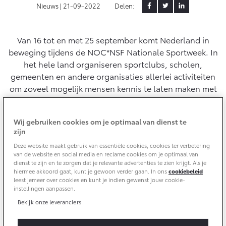
Aircoservice
Nieuws |
21-09-2022
Delen:
Vakantiecheck
Contact en route
Hybride zekerheidscontrole
Van 16 tot en met 25 september komt Nederland in
Toyota handleidingen
beweging tijdens de NOC*NSF Nationale Sportweek. In
Toyota Service Documentatie (SIL)
het hele land organiseren sportclubs, scholen,
gemeenten en andere organisaties allerlei activiteiten
om zoveel mogelijk mensen kennis te laten maken met
Schade & Garantie
sport en beweging. Sport is namelijk gezond, leuk en
geschikt voor iedereen. Wat doet sport met jou?
Wij gebruiken cookies om je optimaal van dienst te
Toyota Pechhulp
Daarover vertellen verschillende sporters, van de 8-
zijn
jarige hockeyster Benthe tot en met olympisch
Schade & Glasherstel
Deze website maakt gebruik van essentiële cookies, cookies ter verbetering
schaatskampioen Kjeld Nuis.
Toyota fabrieksgarantie
van de website en social media en reclame cookies om je optimaal van
dienst te zijn en te zorgen dat je relevante advertenties te zien krijgt. Als je
10 jaar Toyota garantie
hiermee akkoord gaat, kunt je gewoon verder gaan. In ons
cookiebeleid
10 jaar batterijgarantie
leest jemeer over cookies en kunt je indien gewenst jouw cookie-
instellingen aanpassen.
Bekijk onze leveranciers
Onderdelen & Accessoires