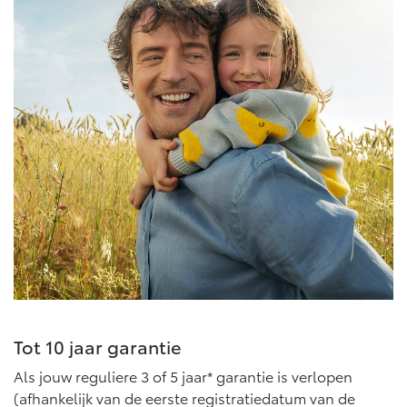
Onderdelen
Accessoires
Banden
Connected
Connected Services
MyToyota login
MyToyota App
Abonnementen
Multimedia
Connected check
Tot 10 jaar garantie
Navigatie updates
Als jouw reguliere 3 of 5 jaar* garantie is verlopen
(afhankelijk van de eerste registratiedatum van de