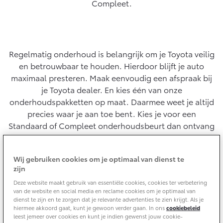
Compleet.
Aircoservice
Vakantiecheck
Contact en route
Hybride zekerheidscontrole
Toyota handleidingen
Regelmatig onderhoud is belangrijk om je Toyota veilig
Toyota Service Documentatie (SIL)
en betrouwbaar te houden. Hierdoor blijft je auto
maximaal presteren. Maak eenvoudig een afspraak bij
je Toyota dealer. En kies één van onze
Schade & Garantie
onderhoudspakketten op maat. Daarmee weet je altijd
precies waar je aan toe bent. Kies je voor een
Toyota Pechhulp
Standaard of Compleet onderhoudsbeurt dan ontvang
Schade & Glasherstel
je gratis Toyota pechhulp in vrijwel heel Europa.
Toyota fabrieksgarantie
Wij gebruiken cookies om je optimaal van dienst te
10 jaar Toyota garantie
Plan je afspraak
zijn
10 jaar batterijgarantie
Deze website maakt gebruik van essentiële cookies, cookies ter verbetering
van de website en social media en reclame cookies om je optimaal van
dienst te zijn en te zorgen dat je relevante advertenties te zien krijgt. Als je
Voordelen onderhoud op maat:
hiermee akkoord gaat, kunt je gewoon verder gaan. In ons
cookiebeleid
Onderdelen & Accessoires
leest jemeer over cookies en kunt je indien gewenst jouw cookie-