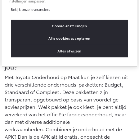
instellingen aanpassen.
Keuze uit onderhoudspakketten: Budget, Standaard
Onderdelen
Bekijk onze leveranciers
of Compleet
Accessoires
Altijd het officiële fabrieksonderhoud
Cookie-instellingen
Banden
Je weet vooraf precies waar je aan toe bent
Alle cookies accepteren
Connected
Alles afwijzen
Welk onderhoudspakket past het best bij
Connected Services
jou?
MyToyota login
Met Toyota Onderhoud op Maat kun je zelf kiezen uit
MyToyota App
drie verschillende onderhouds-pakketten: Budget,
Abonnementen
Standaard of Compleet. Deze pakketten zijn
transparant opgebouwd op basis van voordelige
Multimedia
adviesprijzen. Welk pakket je ook kiest: je bent altijd
Connected check
verzekerd van het officiële fabrieksonderhoud, maar
Navigatie updates
dan met diverse additionele
werkzaamheden. Combineer je onderhoud met de
APK? Dan is de APK altijd gratis, ongeacht de