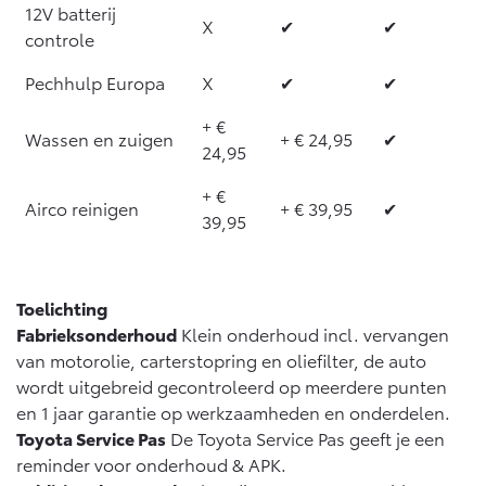
12V batterij
X
✔
✔
controle
Pechhulp Europa
X
✔
✔
+ €
Wassen en zuigen
+ € 24,95
✔
24,95
+ €
Airco reinigen
+ € 39,95
✔
39,95
Toelichting
Fabrieksonderhoud
Klein onderhoud incl. vervangen
van motorolie, carterstopring en oliefilter, de auto
wordt uitgebreid gecontroleerd op meerdere punten
en 1 jaar garantie op werkzaamheden en onderdelen.
Toyota Service Pas
De Toyota Service Pas geeft je een
reminder voor onderhoud & APK.