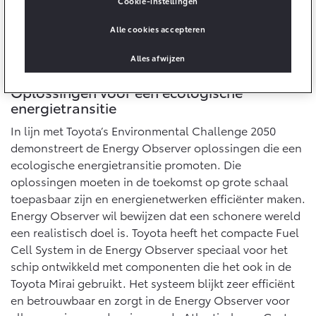
Cookie-instellingen
Onderdelen
Alle cookies accepteren
Accessoires
Alles afwijzen
Banden
Oplossingen voor een ecologische
energietransitie
Connected
In lijn met Toyota’s Environmental Challenge 2050
demonstreert de Energy Observer oplossingen die een
Connected Services
ecologische energietransitie promoten. Die
MyToyota login
oplossingen moeten in de toekomst op grote schaal
MyToyota App
toepasbaar zijn en energienetwerken efficiënter maken.
Abonnementen
Energy Observer wil bewijzen dat een schonere wereld
Multimedia
een realistisch doel is. Toyota heeft het compacte Fuel
Connected check
Cell System in de Energy Observer speciaal voor het
schip ontwikkeld met componenten die het ook in de
Navigatie updates
Toyota Mirai gebruikt. Het systeem blijkt zeer efficiënt
en betrouwbaar en zorgt in de Energy Observer voor