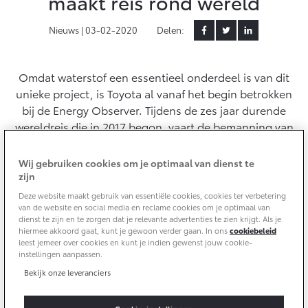
maakt reis rond wereld
Aircoservice
Vakantiecheck
Contact en route
Nieuws |
03-02-2020
Delen:
Hybride zekerheidscontrole
Toyota handleidingen
Omdat waterstof een essentieel onderdeel is van dit
Toyota Service Documentatie (SIL)
unieke project, is Toyota al vanaf het begin betrokken
bij de Energy Observer. Tijdens de zes jaar durende
wereldreis die in 2017 begon, vaart de bemanning van
Schade & Garantie
de Energy Observer voor het eerst ‘energie-autonoom’
de wereld rond. Het elektrisch aangedreven schip van
Wij gebruiken cookies om je optimaal van dienst te
Toyota Pechhulp
de toekomst maakt gebruik van diverse vormen van
zijn
Schade & Glasherstel
hernieuwbare energie en een systeem dat CO2-vrij
Deze website maakt gebruik van essentiële cookies, cookies ter verbetering
Toyota fabrieksgarantie
waterstof produceert uit zeewater.
van de website en social media en reclame cookies om je optimaal van
dienst te zijn en te zorgen dat je relevante advertenties te zien krijgt. Als je
10 jaar Toyota garantie
hiermee akkoord gaat, kunt je gewoon verder gaan. In ons
cookiebeleid
leest jemeer over cookies en kunt je indien gewenst jouw cookie-
10 jaar batterijgarantie
instellingen aanpassen.
Bekijk onze leveranciers
Onderdelen & Accessoires