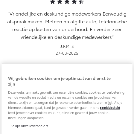
Onderdelen
Vriendelijke en deskundige medewerkers Eenvoudig
Accessoires
afspraak maken. Meteen na afgifte auto, telefonische
Banden
reactie op kosten van onderhoud. En verder zeer
vriendelijke en deskundige medewerkers
Connected
J.P.M. S
27-03-2025
Connected Services
MyToyota login
Wij gebruiken cookies om je optimaal van dienst te
MyToyota App
zijn
Zeer goede en vriendelijke servies Zeer goede en
Abonnementen
Deze website maakt gebruik van essentiële cookies, cookies ter verbetering
vriendelijke servies
Multimedia
van de website en social media en reclame cookies om je optimaal van
dienst te zijn en te zorgen dat je relevante advertenties te zien krijgt. Als je
Connected check
T. vd W.
hiermee akkoord gaat, kunt je gewoon verder gaan. In ons
cookiebeleid
14-03-2025
Navigatie updates
leest jemeer over cookies en kunt je indien gewenst jouw cookie-
instellingen aanpassen.
Bekijk onze leveranciers