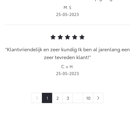
M. S
25-05-2023
Klantvriendelijk en zeer kundig Ik ben al jarenlang een
zeer tevreden klant!
C. v. H.
25-05-2023
1
2
3
...
10