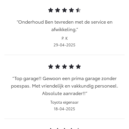
Aircoservice
Vakantiecheck
Contact en route
Hybride zekerheidscontrole
Onderhoud Ben tevreden met de service en
Toyota handleidingen
afwikkeling.
Toyota Service Documentatie (SIL)
P. K
29-04-2025
Schade & Garantie
Toyota Pechhulp
Top garage!! Gewoon een prima garage zonder
Schade & Glasherstel
poespas. Met vriendelijk en vakkundig personeel.
Toyota fabrieksgarantie
Absolute aanrader!!
10 jaar Toyota garantie
Toyota eigenaar
10 jaar batterijgarantie
18-04-2025
Onderdelen & Accessoires